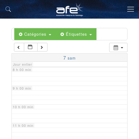
5 h 00 min
6 h 00 min
Catégories
Étiquettes
7 h 00 min
7
sam
Jour entier
8 h 00 min
9 h 00 min
10 h 00 min
11 h 00 min