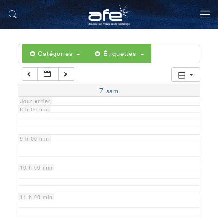
5 h 00 min
6 h 00 min
Catégories
Étiquettes
7 h 00 min
7
sam
Jour entier
8 h 00 min
9 h 00 min
10 h 00 min
11 h 00 min