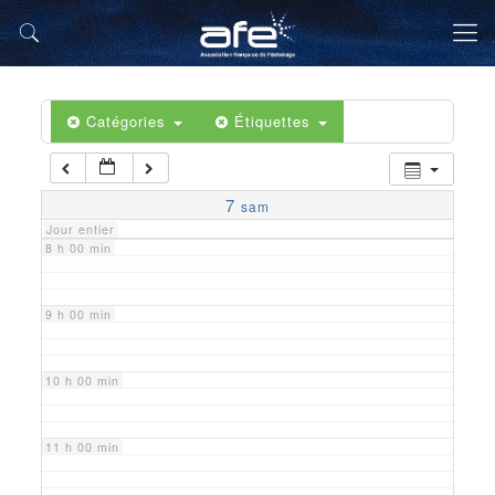
5 h 00 min
6 h 00 min
Catégories
Étiquettes
7 h 00 min
7
sam
Jour entier
8 h 00 min
9 h 00 min
10 h 00 min
11 h 00 min