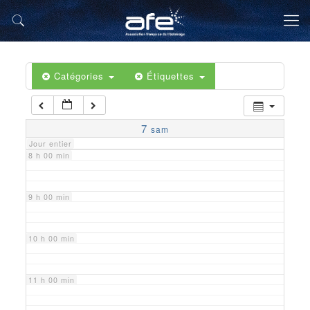
5 h 00 min
6 h 00 min
Catégories
Étiquettes
7 h 00 min
7
sam
Jour entier
8 h 00 min
9 h 00 min
10 h 00 min
11 h 00 min