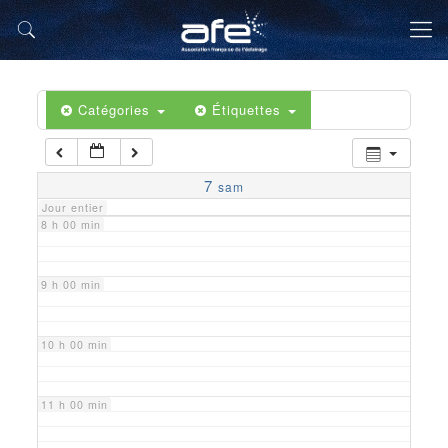
5 h 00 min
6 h 00 min
Catégories
Étiquettes
7 h 00 min
7
sam
Jour entier
8 h 00 min
9 h 00 min
10 h 00 min
11 h 00 min