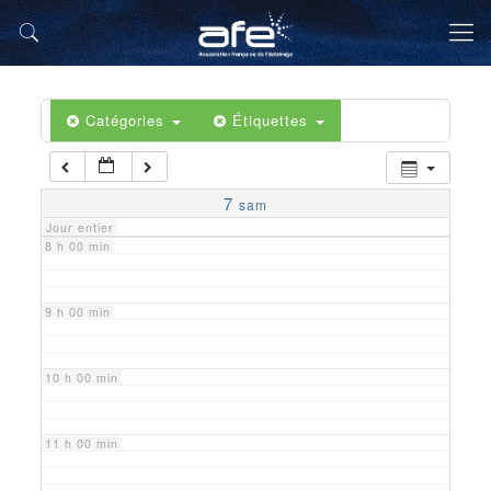
5 h 00 min
6 h 00 min
Catégories
Étiquettes
7 h 00 min
7
sam
Jour entier
8 h 00 min
9 h 00 min
10 h 00 min
11 h 00 min