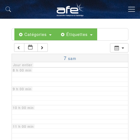
5 h 00 min
6 h 00 min
Catégories
Étiquettes
7 h 00 min
7
sam
Jour entier
8 h 00 min
9 h 00 min
10 h 00 min
11 h 00 min