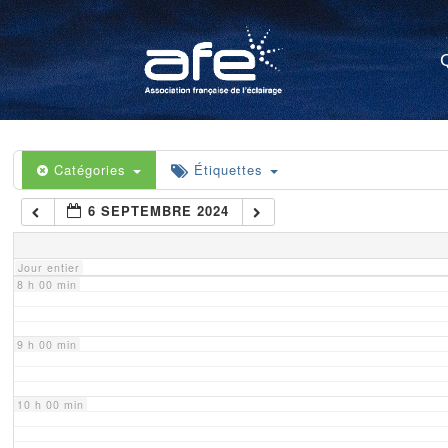
4 h 00 min
5 h 00 min
6 h 00 min
Catégories
Étiquettes
6 SEPTEMBRE 2024
7 h 00 min
Jour entier
8 h 00 min
9 h 00 min
10 h 00 min