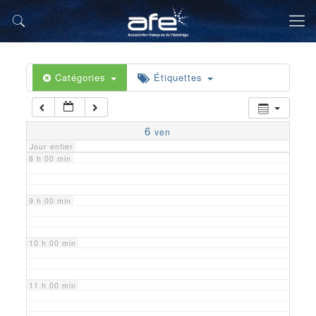
5 h 00 min
6 h 00 min
Catégories
Étiquettes
7 h 00 min
6
ven
Jour entier
8 h 00 min
9 h 00 min
10 h 00 min
11 h 00 min