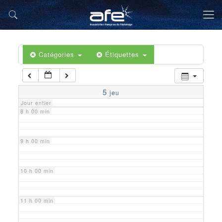
5 h 00 min
6 h 00 min
Catégories
Étiquettes
7 h 00 min
5
jeu
Jour entier
8 h 00 min
9 h 00 min
10 h 00 min
11 h 00 min