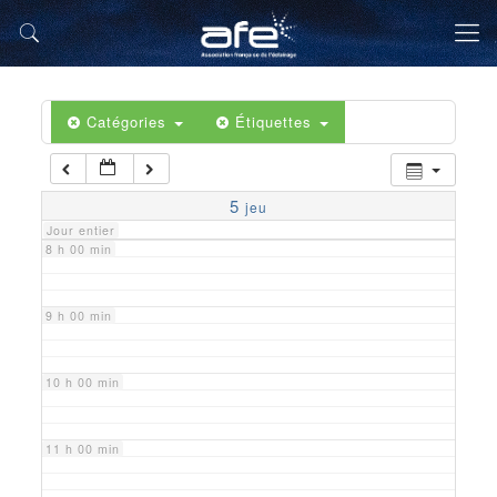
5 h 00 min
6 h 00 min
Catégories
Étiquettes
7 h 00 min
5
jeu
Jour entier
8 h 00 min
9 h 00 min
10 h 00 min
11 h 00 min