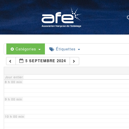
4 h 00 min
5 h 00 min
6 h 00 min
Catégories
Étiquettes
5 SEPTEMBRE 2024
7 h 00 min
Jour entier
8 h 00 min
9 h 00 min
10 h 00 min