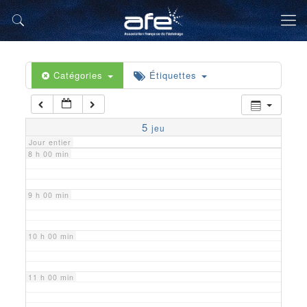
5 h 00 min
6 h 00 min
Catégories
Étiquettes
7 h 00 min
5
jeu
Jour entier
8 h 00 min
9 h 00 min
10 h 00 min
11 h 00 min