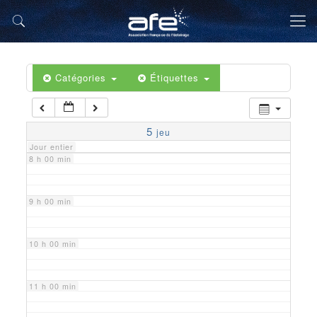
5 h 00 min
6 h 00 min
Catégories
Étiquettes
7 h 00 min
5
jeu
Jour entier
8 h 00 min
9 h 00 min
10 h 00 min
11 h 00 min