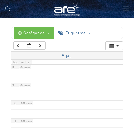
5 h 00 min
6 h 00 min
Catégories
Étiquettes
7 h 00 min
5
jeu
Jour entier
8 h 00 min
9 h 00 min
10 h 00 min
11 h 00 min