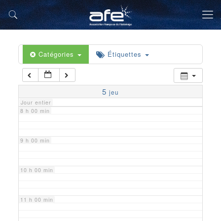
5 h 00 min
6 h 00 min
Catégories
Étiquettes
7 h 00 min
5
jeu
Jour entier
8 h 00 min
9 h 00 min
10 h 00 min
11 h 00 min