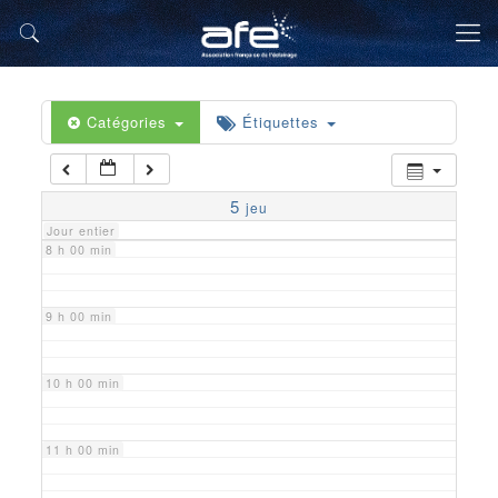
5 h 00 min
6 h 00 min
Catégories
Étiquettes
7 h 00 min
5
jeu
Jour entier
8 h 00 min
9 h 00 min
10 h 00 min
11 h 00 min