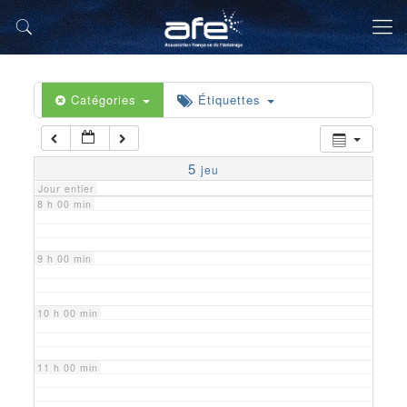
5 h 00 min
6 h 00 min
Catégories
Étiquettes
7 h 00 min
5
jeu
Jour entier
8 h 00 min
9 h 00 min
10 h 00 min
11 h 00 min