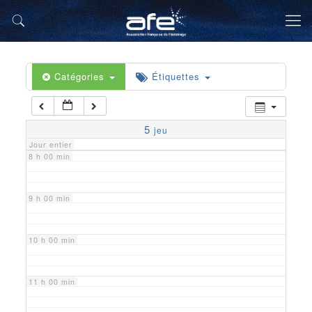
5 h 00 min
6 h 00 min
Catégories
Étiquettes
7 h 00 min
5
jeu
Jour entier
8 h 00 min
9 h 00 min
10 h 00 min
11 h 00 min