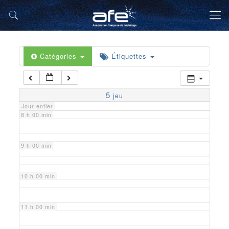
5 h 00 min
6 h 00 min
Catégories
Étiquettes
7 h 00 min
5
jeu
Jour entier
8 h 00 min
9 h 00 min
10 h 00 min
11 h 00 min