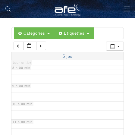
5 h 00 min
6 h 00 min
Catégories
Étiquettes
7 h 00 min
5
jeu
Jour entier
8 h 00 min
9 h 00 min
10 h 00 min
11 h 00 min