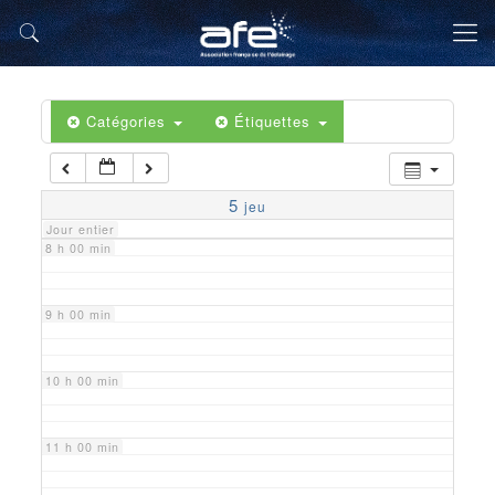
5 h 00 min
6 h 00 min
Catégories
Étiquettes
7 h 00 min
5
jeu
Jour entier
8 h 00 min
9 h 00 min
10 h 00 min
11 h 00 min