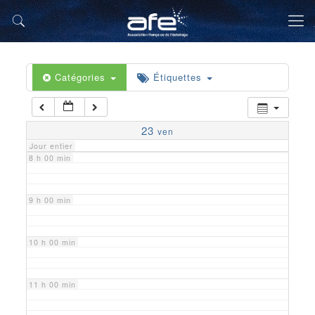
5 h 00 min
6 h 00 min
Catégories
Étiquettes
7 h 00 min
23
ven
Jour entier
8 h 00 min
9 h 00 min
10 h 00 min
11 h 00 min