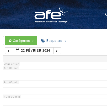
4 h 00 min
5 h 00 min
6 h 00 min
Catégories
Étiquettes
22 FÉVRIER 2024
7 h 00 min
Jour entier
8 h 00 min
9 h 00 min
10 h 00 min