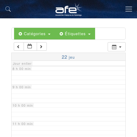
5 h 00 min
6 h 00 min
Catégories
Étiquettes
7 h 00 min
22
jeu
Jour entier
8 h 00 min
9 h 00 min
10 h 00 min
11 h 00 min