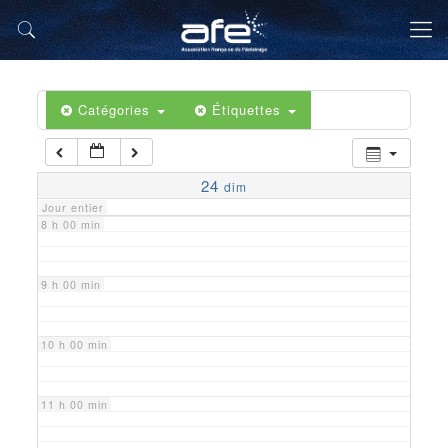
5 h 00 min
6 h 00 min
Catégories
Étiquettes
7 h 00 min
24
dim
Jour entier
8 h 00 min
9 h 00 min
10 h 00 min
11 h 00 min