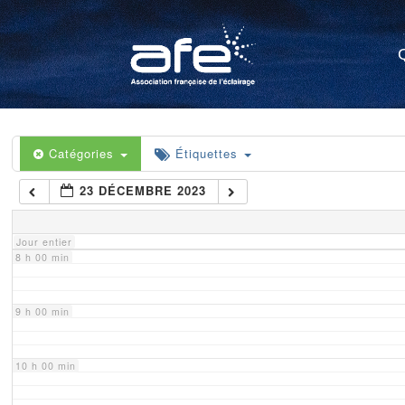
4 h 00 min
5 h 00 min
6 h 00 min
Catégories
Étiquettes
23 DÉCEMBRE 2023
7 h 00 min
Jour entier
8 h 00 min
9 h 00 min
10 h 00 min