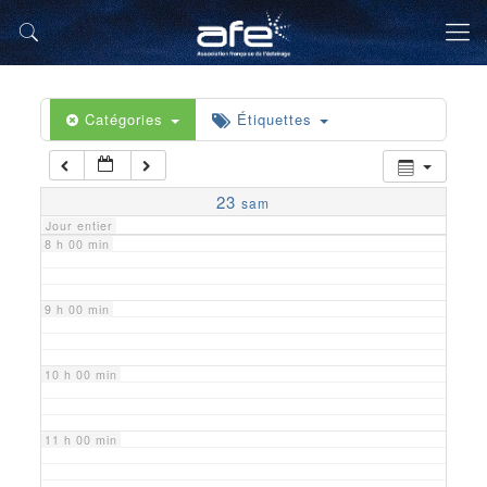
5 h 00 min
6 h 00 min
Catégories
Étiquettes
7 h 00 min
23
sam
Jour entier
8 h 00 min
9 h 00 min
10 h 00 min
11 h 00 min