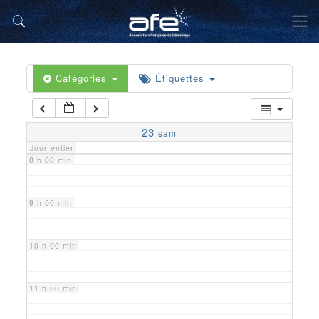
5 h 00 min
6 h 00 min
Catégories
Étiquettes
7 h 00 min
23
sam
Jour entier
8 h 00 min
9 h 00 min
10 h 00 min
11 h 00 min