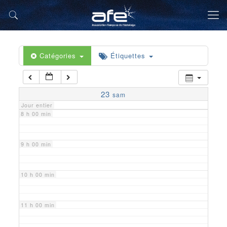
5 h 00 min
6 h 00 min
Catégories
Étiquettes
7 h 00 min
23
sam
Jour entier
8 h 00 min
9 h 00 min
10 h 00 min
11 h 00 min