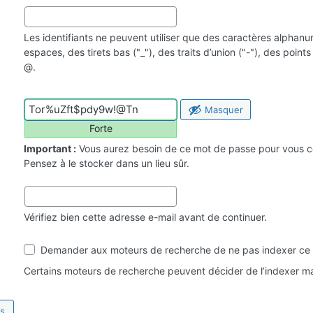
Les identifiants ne peuvent utiliser que des caractères alphan
espaces, des tirets bas ("_"), des traits d’union ("-"), des point
@.
Masquer
Forte
Important :
Vous aurez besoin de ce mot de passe pour vous c
Pensez à le stocker dans un lieu sûr.
Vérifiez bien cette adresse e-mail avant de continuer.
Visibilité
Demander aux moteurs de recherche de ne pas indexer ce 
par
les
Certains moteurs de recherche peuvent décider de l’indexer ma
moteurs
de
recherche