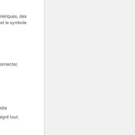
umériques, des
s et le symbole
onnecter.
site
lgré tout.