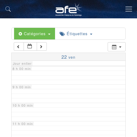
5 h 00 min
6 h 00 min
Catégories
Étiquettes
7 h 00 min
22
ven
Jour entier
8 h 00 min
9 h 00 min
10 h 00 min
11 h 00 min