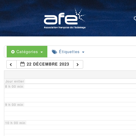
4 h 00 min
5 h 00 min
6 h 00 min
Catégories
Étiquettes
22 DÉCEMBRE 2023
7 h 00 min
Jour entier
8 h 00 min
9 h 00 min
10 h 00 min