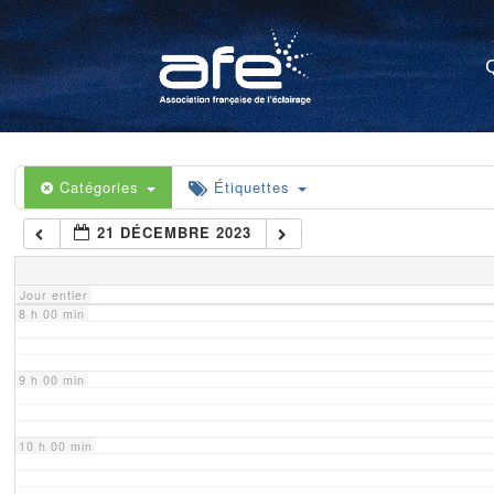
4 h 00 min
5 h 00 min
6 h 00 min
Catégories
Étiquettes
21 DÉCEMBRE 2023
7 h 00 min
Jour entier
8 h 00 min
9 h 00 min
10 h 00 min