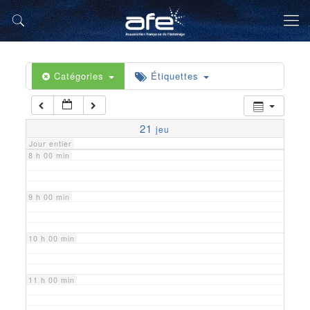
5 h 00 min
6 h 00 min
Catégories
Étiquettes
7 h 00 min
21
jeu
Jour entier
8 h 00 min
9 h 00 min
10 h 00 min
11 h 00 min