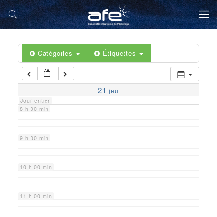
5 h 00 min
6 h 00 min
Catégories
Étiquettes
7 h 00 min
21
jeu
Jour entier
8 h 00 min
9 h 00 min
10 h 00 min
11 h 00 min