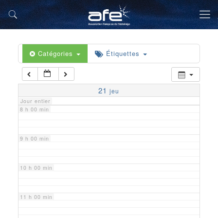
5 h 00 min
6 h 00 min
Catégories
Étiquettes
7 h 00 min
21
jeu
Jour entier
8 h 00 min
9 h 00 min
10 h 00 min
11 h 00 min