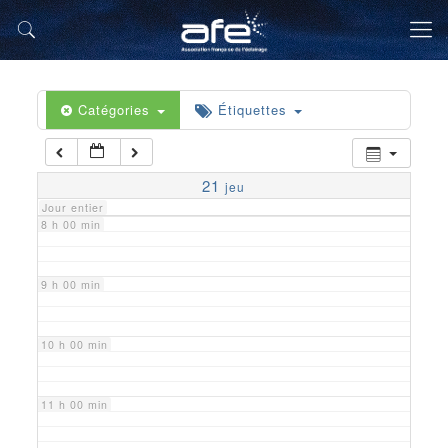
5 h 00 min
6 h 00 min
Catégories
Étiquettes
7 h 00 min
21
jeu
Jour entier
8 h 00 min
9 h 00 min
10 h 00 min
11 h 00 min