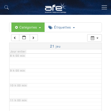
5 h 00 min
6 h 00 min
Catégories
Étiquettes
7 h 00 min
21
jeu
Jour entier
8 h 00 min
9 h 00 min
10 h 00 min
11 h 00 min