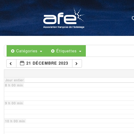
4 h 00 min
5 h 00 min
6 h 00 min
Catégories
Étiquettes
21 DÉCEMBRE 2023
7 h 00 min
Jour entier
8 h 00 min
9 h 00 min
10 h 00 min