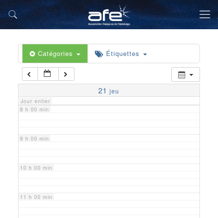
5 h 00 min
6 h 00 min
Catégories
Étiquettes
7 h 00 min
21
jeu
Jour entier
8 h 00 min
9 h 00 min
10 h 00 min
11 h 00 min