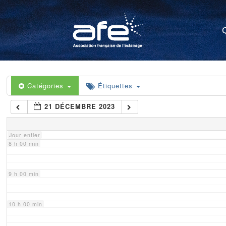
4 h 00 min
5 h 00 min
6 h 00 min
Catégories
Étiquettes
21 DÉCEMBRE 2023
7 h 00 min
Jour entier
8 h 00 min
9 h 00 min
10 h 00 min