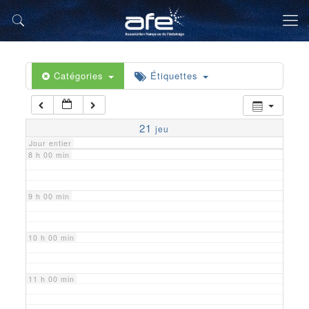
5 h 00 min
6 h 00 min
Catégories
Étiquettes
7 h 00 min
21
jeu
Jour entier
8 h 00 min
9 h 00 min
10 h 00 min
11 h 00 min