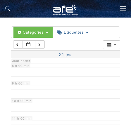
5 h 00 min
6 h 00 min
Catégories
Étiquettes
7 h 00 min
21
jeu
Jour entier
8 h 00 min
9 h 00 min
10 h 00 min
11 h 00 min