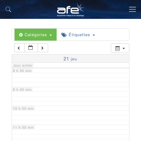
5 h 00 min
6 h 00 min
Catégories
Étiquettes
7 h 00 min
21
jeu
Jour entier
8 h 00 min
9 h 00 min
10 h 00 min
11 h 00 min