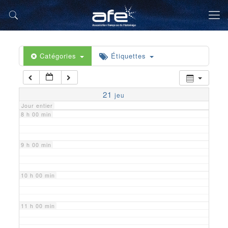
5 h 00 min
6 h 00 min
Catégories
Étiquettes
7 h 00 min
21
jeu
Jour entier
8 h 00 min
9 h 00 min
10 h 00 min
11 h 00 min