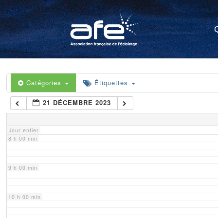
4 h 00 min
5 h 00 min
6 h 00 min
Catégories
Étiquettes
21 DÉCEMBRE 2023
7 h 00 min
Jour entier
8 h 00 min
9 h 00 min
10 h 00 min