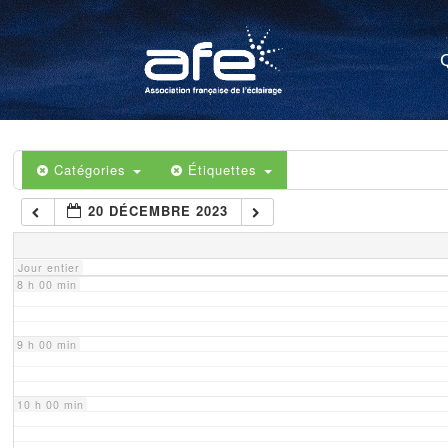
4 h 00 min
5 h 00 min
6 h 00 min
Catégories
Étiquettes
20 DÉCEMBRE 2023
7 h 00 min
Jour entier
8 h 00 min
9 h 00 min
10 h 00 min