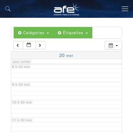
5 h 00 min
6 h 00 min
Catégories
Étiquettes
7 h 00 min
20
mer
Jour entier
8 h 00 min
9 h 00 min
10 h 00 min
11 h 00 min