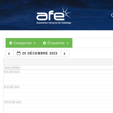
4 h 00 min
5 h 00 min
6 h 00 min
Catégories
Étiquettes
20 DÉCEMBRE 2023
7 h 00 min
Jour entier
8 h 00 min
9 h 00 min
10 h 00 min